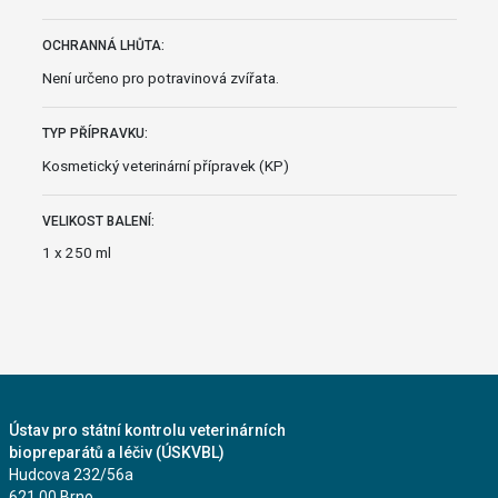
OCHRANNÁ LHŮTA:
Není určeno pro potravinová zvířata.
TYP PŘÍPRAVKU:
Kosmetický veterinární přípravek (KP)
VELIKOST BALENÍ:
1 x 250 ml
Ústav pro státní kontrolu veterinárních
biopreparátů a léčiv (ÚSKVBL)
Hudcova 232/56a
621 00 Brno