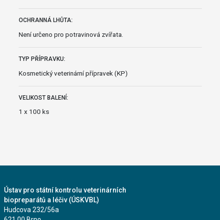
OCHRANNÁ LHŮTA:
Není určeno pro potravinová zvířata.
TYP PŘÍPRAVKU:
Kosmetický veterinární přípravek (KP)
VELIKOST BALENÍ:
1 x 100 ks
Ústav pro státní kontrolu veterinárních
biopreparátů a léčiv (ÚSKVBL)
Hudcova 232/56a
621 00 Brno