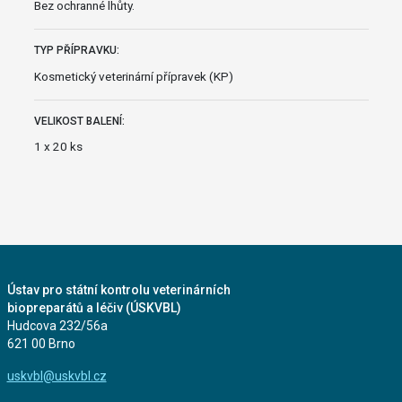
Bez ochranné lhůty.
TYP PŘÍPRAVKU:
Kosmetický veterinární přípravek (KP)
VELIKOST BALENÍ:
1 x 20 ks
Ústav pro státní kontrolu veterinárních
biopreparátů a léčiv (ÚSKVBL)
Hudcova 232/56a
621 00 Brno
uskvbl@uskvbl.cz