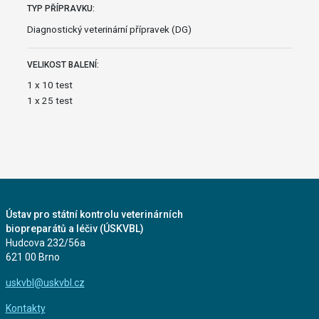
TYP PŘÍPRAVKU:
Diagnostický veterinární přípravek (DG)
VELIKOST BALENÍ:
1 x 10 test
1 x 25 test
Ústav pro státní kontrolu veterinárních
biopreparátů a léčiv (ÚSKVBL)
Hudcova 232/56a
621 00 Brno
uskvbl@uskvbl.cz
Kontakty