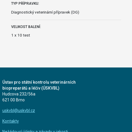
TYP PŘÍPRAVKU:
Diagnostický veterinární přípravek (DG)
VELIKOST BALENÍ:
1 x 10 test
Ústav pro státní kontrolu veterinárních
biopreparátů a léčiv (ÚSKVBL)
Hudcova 232/56a
621 00 Brno
uskvbl@uskvbl.cz
Kontakty
Nežádoucí účinky a závady v jakosti