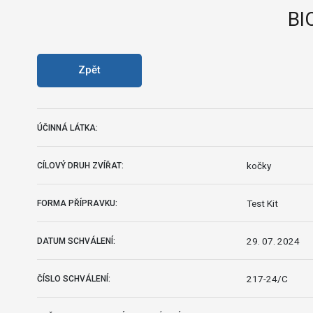
BI
Zpět
ÚČINNÁ LÁTKA:
kočky
CÍLOVÝ DRUH ZVÍŘAT:
Test Kit
FORMA PŘÍPRAVKU:
29. 07. 2024
DATUM SCHVÁLENÍ:
217-24/C
ČÍSLO SCHVÁLENÍ: