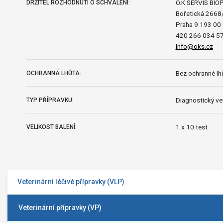
O.K.SERVIS BIOPR
DRŽITEL ROZHODNUTÍ O SCHVÁLENÍ:
Bořetická 2668
Praha 9 193 00
420 266 034 5
Info@oks.cz
Bez ochranné lhů
OCHRANNÁ LHŮTA:
Diagnostický vet
TYP PŘÍPRAVKU:
1 x 10 test
VELIKOST BALENÍ:
Veterinární léčivé přípravky (VLP)
Veterinární přípravky (VP)