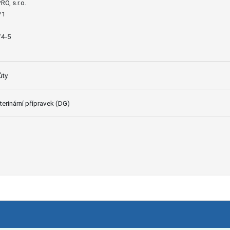
O, s.r.o.
/1
74-5
ty.
erinární přípravek (DG)