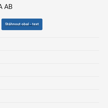
A AB
Stáhnout obal - text