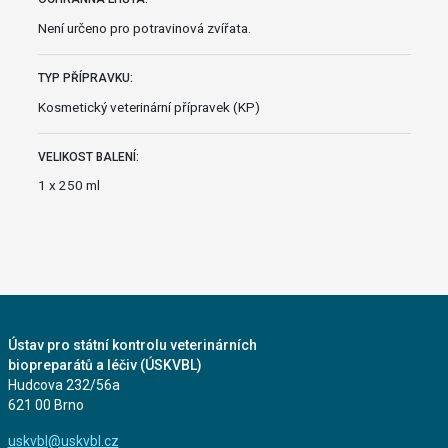
Není určeno pro potravinová zvířata.
TYP PŘÍPRAVKU:
Kosmetický veterinární přípravek (KP)
VELIKOST BALENÍ:
1 x 250 ml
Ústav pro státní kontrolu veterinárních
biopreparátů a léčiv (ÚSKVBL)
Hudcova 232/56a
621 00 Brno
uskvbl@uskvbl.cz