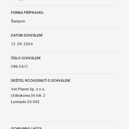
FORMA PŘÍPRAVKU:
Šampon
DATUM SCHVÁLENÍ:
12. 09. 2024
ČÍSLO SCHVÁLENÍ:
286-24/C
DRŽITEL ROZHODNUTÍ O SCHVÁLENÍ:
Vet Planet Sp. z o.o.
Ul.Brukowa 36 lok. 2
Łomianki 05-092
OCHRANNÁ LHŮTA: