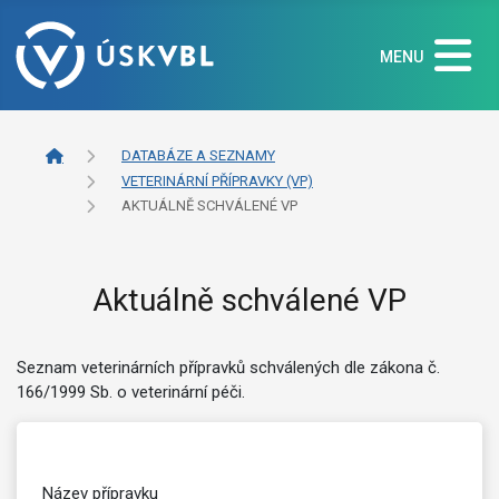
MENU
DATABÁZE A SEZNAMY
VETERINÁRNÍ PŘÍPRAVKY (VP)
AKTUÁLNĚ SCHVÁLENÉ VP
Aktuálně schválené VP
Seznam veterinárních přípravků schválených dle zákona č.
166/1999 Sb. o veterinární péči.
Název přípravku