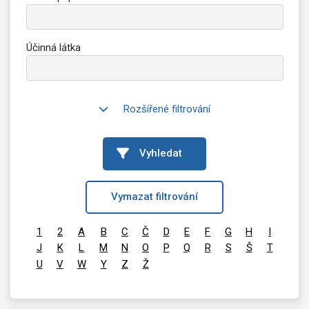
Účinná látka
Rozšířené filtrování
Vyhledat
Vymazat filtrování
1
2
A
B
C
Č
D
E
F
G
H
I
J
K
L
M
N
O
P
Q
R
S
Š
T
U
V
W
Y
Z
Ž