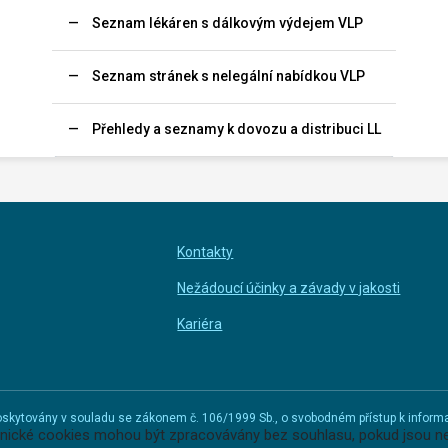
Seznam lékáren s dálkovým výdejem VLP
Seznam stránek s nelegální nabídkou VLP
Přehledy a seznamy k dovozu a distribuci LL
Kontakty
Nežádoucí účinky a závady v jakosti
Kariéra
u poskytovány v souladu se zákonem č. 106/1999 Sb., o svobodném přístup k infor
hnické cookies mohou být zpracovávány bez souhlasu, pokud jsou ne