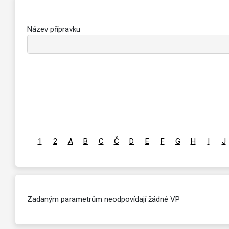
Název přípravku
1
2
A
B
C
Č
D
E
F
G
H
I
J
Zadaným parametrům neodpovídají žádné VP