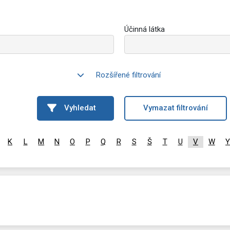
Účinná látka
Rozšířené filtrování
Vyhledat
Vymazat filtrování
K
L
M
N
O
P
Q
R
S
Š
T
U
V
W
Y