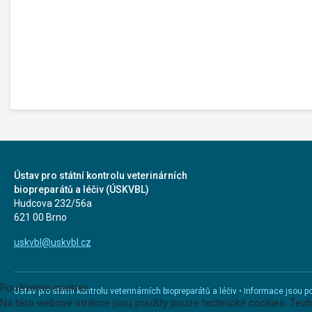
Ústav pro státní kontrolu veterinárních
biopreparátů a léčiv (ÚSKVBL)
Hudcova 232/56a
621 00 Brno
uskvbl@uskvbl.cz
Používáme cookies
Ústav pro státní kontrolu veterinárních biopreparátů a léčiv • Informace jso
Na této webové stránce jsou použity pouze technické cookies. Tec