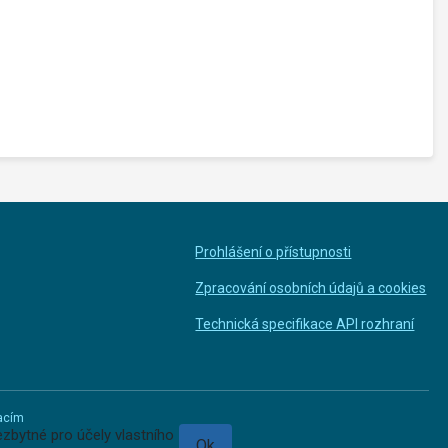
Prohlášení o přístupnosti
Zpracování osobních údajů a cookies
Technická specifikace API rozhraní
macím
zbytné pro účely vlastního
Ok