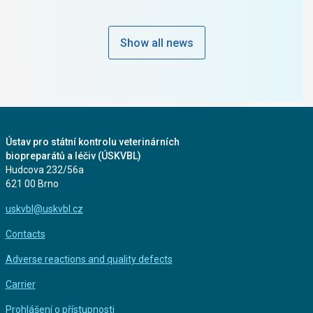
Show all news
Ústav pro státní kontrolu veterinárních
biopreparátů a léčiv (ÚSKVBL)
Hudcova 232/56a
621 00 Brno
uskvbl@uskvbl.cz
Contacts
Adverse reactions and quality defects
Carrier
Prohlášení o přístupnosti