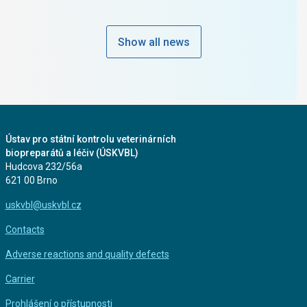
Show all news
Ústav pro státní kontrolu veterinárních
biopreparátů a léčiv (ÚSKVBL)
Hudcova 232/56a
621 00 Brno
uskvbl@uskvbl.cz
Contacts
Adverse reactions and quality defects
Carrier
Prohlášení o přístupnosti