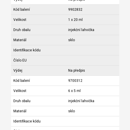
Kód balení
9902832
Velikost
1 x 20 ml
Druh obalu
injekční lahvička
Materiál
sklo
Identifikace kódu
Číslo EU
Výdej
Na předpis
Kód balení
9700312
Velikost
6 x 5 ml
Druh obalu
injekční lahvička
Materiál
sklo
Identifikace kódu