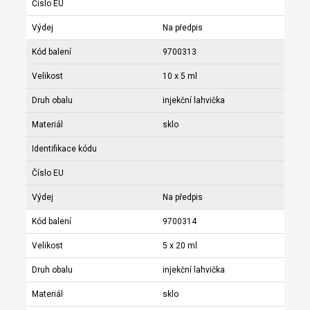
Číslo EU
Výdej
Na předpis
Kód balení
9700313
Velikost
10 x 5 ml
Druh obalu
injekční lahvička
Materiál
sklo
Identifikace kódu
Číslo EU
Výdej
Na předpis
Kód balení
9700314
Velikost
5 x 20 ml
Druh obalu
injekční lahvička
Materiál
sklo