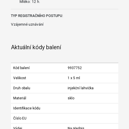
Mléko: 12 h.
TYP REGISTRAČNÍHO POSTUPU:
Vzájemné uznávání
Aktuální kódy balení
Kód balení
9937752
Velikost
1 x 5 ml
Druh obalu
injekční lahvička
Materiál
sklo
Identifikace kódu
Číslo EU
Výdej
Na předpis