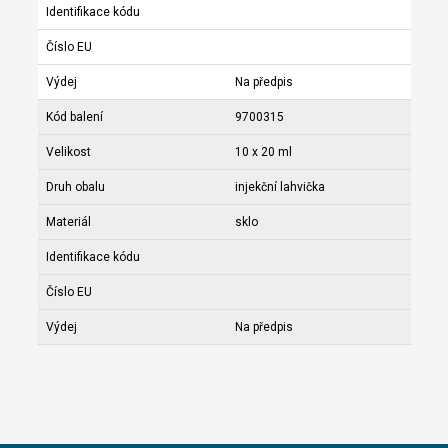
Identifikace kódu
Číslo EU
Výdej
Na předpis
Kód balení
9700315
Velikost
10 x 20 ml
Druh obalu
injekční lahvička
Materiál
sklo
Identifikace kódu
Číslo EU
Výdej
Na předpis