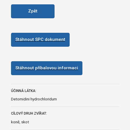
Zpět
Stáhnout SPC dokument
Stáhnout příbalovou informaci
ÚČINNÁ LÁTKA:
Detomidini hydrochloridum
CÍLOVÝ DRUH ZVÍŘAT:
koně, skot