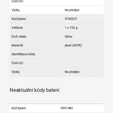
Číslo EU
Výdej
Na předpis
Kód balení
9700527
Velikost
1 x 150 g
Druh obalu
láhev
Materiál
plast (HDPE)
Identifikace kódu
Číslo EU
Výdej
Na předpis
Neaktuální kódy balení
Kód balení
9997485