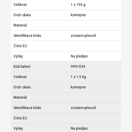
Velikost
1 x 150 g
Druh obalu
kontejner
Materiál
Identifikace kódu
zrušeno-převod
Číslo EU
Výdej
Na předpis
Kód balení
9991039
Velikost
1 x 1.5 kg
Druh obalu
kontejner
Materiál
Identifikace kódu
zrušeno-převod
Číslo EU
Výdej
Na předpis