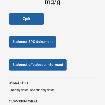
mg/g
Zpět
Stáhnout SPC dokument
Stáhnout příbalovou informaci
ÚČINNÁ LÁTKA:
Lincomycinum, Spectinomycinum
CÍLOVÝ DRUH ZVÍŘAT: