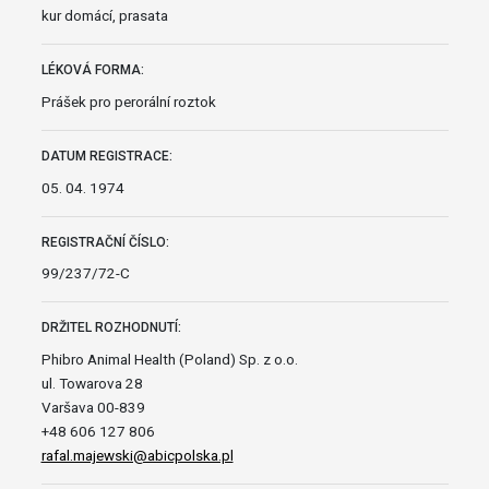
kur domácí, prasata
LÉKOVÁ FORMA:
Prášek pro perorální roztok
DATUM REGISTRACE:
05. 04. 1974
REGISTRAČNÍ ČÍSLO:
99/237/72-C
DRŽITEL ROZHODNUTÍ:
Phibro Animal Health (Poland) Sp. z o.o.
ul. Towarova 28
Varšava 00-839
+48 606 127 806
rafal.majewski@abicpolska.pl