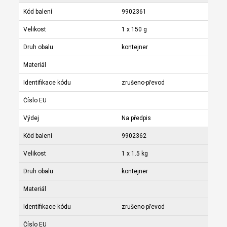
Kód balení
9902361
Velikost
1 x 150 g
Druh obalu
kontejner
Materiál
Identifikace kódu
zrušeno-převod
Číslo EU
Výdej
Na předpis
Kód balení
9902362
Velikost
1 x 1.5 kg
Druh obalu
kontejner
Materiál
Identifikace kódu
zrušeno-převod
Číslo EU