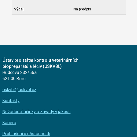
Výdej
Na předpis
Ústav pro státní kontrolu veterinárních
biopreparátů a léčiv (ÚSKVBL)
Hudcova 232/56a
621 00 Brno
uskvbl@uskvbl.cz
Kontakty
Nežádoucí účinky a závady v jakosti
Kariéra
Prohlášení o přístupnosti