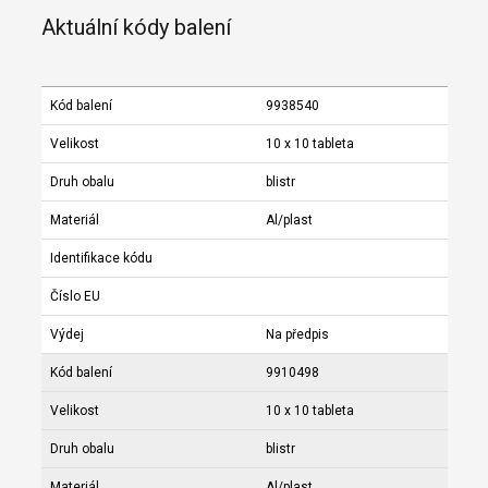
Aktuální kódy balení
Kód balení
9938540
Velikost
10 x 10 tableta
Druh obalu
blistr
Materiál
Al/plast
Identifikace kódu
Číslo EU
Výdej
Na předpis
Kód balení
9910498
Velikost
10 x 10 tableta
Druh obalu
blistr
Materiál
Al/plast