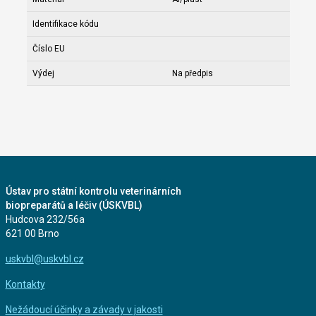
Identifikace kódu
Číslo EU
Výdej
Na předpis
Ústav pro státní kontrolu veterinárních
biopreparátů a léčiv (ÚSKVBL)
Hudcova 232/56a
621 00 Brno
uskvbl@uskvbl.cz
Kontakty
Nežádoucí účinky a závady v jakosti