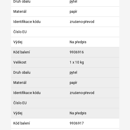
Druh obalu
pytel
Materiál
papír
Identifikace kódu
zrušeno-převod
Číslo EU
Výdej
Na předpis
Kód balení
9936916
Velikost
1 x 10 kg
Druh obalu
pytel
Materiál
papír
Identifikace kódu
zrušeno-převod
Číslo EU
Výdej
Na předpis
Kód balení
9936917