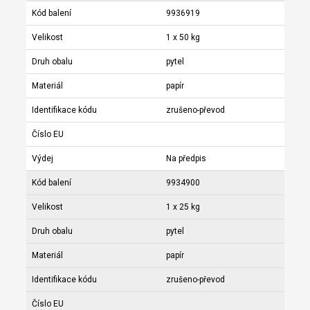
Kód balení
9936919
Velikost
1 x 50 kg
Druh obalu
pytel
Materiál
papír
Identifikace kódu
zrušeno-převod
Číslo EU
Výdej
Na předpis
Kód balení
9934900
Velikost
1 x 25 kg
Druh obalu
pytel
Materiál
papír
Identifikace kódu
zrušeno-převod
Číslo EU