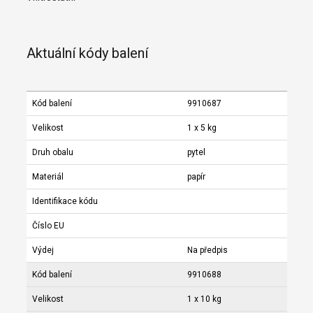
Aktuální kódy balení
Kód balení
9910687
Velikost
1 x 5 kg
Druh obalu
pytel
Materiál
papír
Identifikace kódu
Číslo EU
Výdej
Na předpis
Kód balení
9910688
Velikost
1 x 10 kg