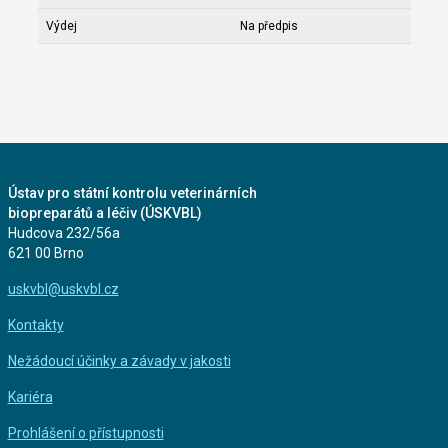
Výdej
Na předpis
Ústav pro státní kontrolu veterinárních
biopreparátů a léčiv (ÚSKVBL)
Hudcova 232/56a
621 00 Brno
uskvbl@uskvbl.cz
Kontakty
Nežádoucí účinky a závady v jakosti
Kariéra
Prohlášení o přístupnosti