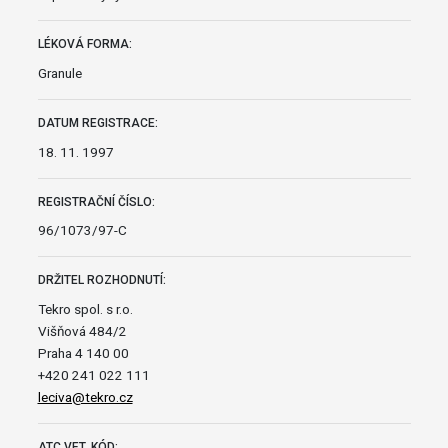
LÉKOVÁ FORMA:
Granule
DATUM REGISTRACE:
18. 11. 1997
REGISTRAČNÍ ČÍSLO:
96/1073/97-C
DRŽITEL ROZHODNUTÍ:
Tekro spol. s r.o.
Višňová 484/2
Praha 4 140 00
+420 241 022 111
leciva@tekro.cz
ATC VET. KÓD: