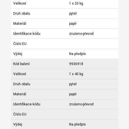
Velikost
1 x 20 kg
Druh obalu
pytel
Materiál
papír
Identifikace kódu
zrušeno-převod
Číslo EU
Výdej
Na předpis
Kód balení
9936918
Velikost
1 x 40 kg
Druh obalu
pytel
Materiál
papír
Identifikace kódu
zrušeno-převod
Číslo EU
Výdej
Na předpis