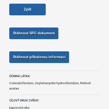
Zpět
Stáhnout SPC dokument
Stáhnout příbalovou informaci
ÚČINNÁ LÁTKA:
Colecalciferolum, Oxytetracyclini hydrochloridum, Retinoli
acetas
CÍLOVÝ DRUH ZVÍŘAT:
kaprovité ryby