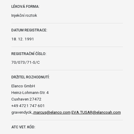
LÉKOVÁ FORMA:
Injekční roztok
DATUM REGISTRACE:
18. 12. 1991
REGISTRAČNÍ ČÍSLO:
70/073/71-S/C
DRŽITEL ROZHODNUTÍ:
Elanco GmbH
Heinz-Lohmann-Str. 4
Cuxhaven 27472
+49 4721 747 601
gravendyck_
marcus@elanco.com
EVA.TUSAR@elancoah.com
ATC VET. KÓD: