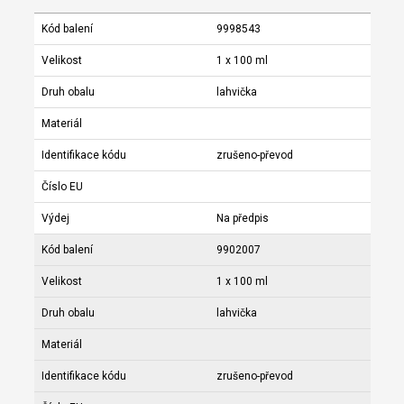
Kód balení
9998543
Velikost
1 x 100 ml
Druh obalu
lahvička
Materiál
Identifikace kódu
zrušeno-převod
Číslo EU
Výdej
Na předpis
Kód balení
9902007
Velikost
1 x 100 ml
Druh obalu
lahvička
Materiál
Identifikace kódu
zrušeno-převod