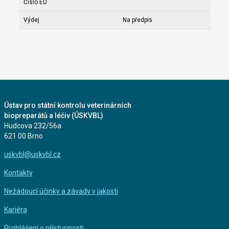
Číslo EU
Výdej
Na předpis
Ústav pro státní kontrolu veterinárních
biopreparátů a léčiv (ÚSKVBL)
Hudcova 232/56a
621 00 Brno
uskvbl@uskvbl.cz
Kontakty
Nežádoucí účinky a závady v jakosti
Kariéra
Prohlášení o přístupnosti