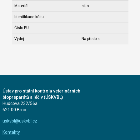
Materiál
sklo
Identifikace kódu
Číslo EU
Výdej
Na předpis
Ústav pro státní kontrolu veterinárních
biopreparátů a léčiv (ÚSKVBL)
Hudcova 232/56a
621 00 Brno
uskvbl@uskvbl.cz
Kontakty