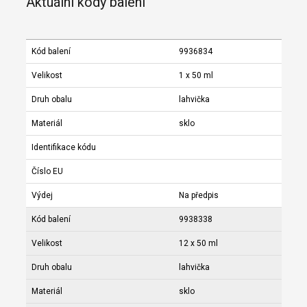
Aktuální kódy balení
Kód balení
9936834
Velikost
1 x 50 ml
Druh obalu
lahvička
Materiál
sklo
Identifikace kódu
Číslo EU
Výdej
Na předpis
Kód balení
9938338
Velikost
12 x 50 ml
Druh obalu
lahvička
Materiál
sklo