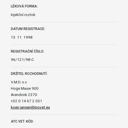
LÉKOVÁ FORMA:
Injekční roztok
DATUM REGISTRACE:
13. 11. 1998
REGISTRAČNÍ ČÍSLO:
96/121/98-C
DRŽITEL ROZHODNUTÍ:
V.M.D. n.v.
Hoge Mauw 900
Arendonk 2370
+32 0 14 67 2 051
koen.jansen@inovet.eu
ATC VET. KÓD: