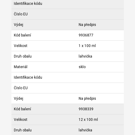
Identifikace kódu
Číslo EU
Výdej
Na předpis
Kód balení
9936877
Velikost
1 x 100 ml
Druh obalu
lahvička
Materiál
sklo
Identifikace kódu
Číslo EU
Výdej
Na předpis
Kód balení
9938339
Velikost
12 x 100 ml
Druh obalu
lahvička