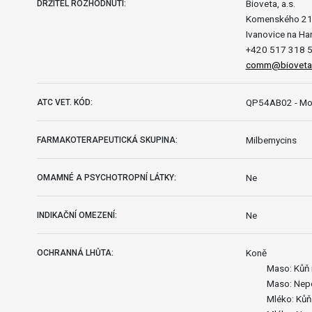
Bioveta, a.s.
DRŽITEL ROZHODNUTÍ:
Komenského 2
Ivanovice na Ha
+420 517 318 
comm@bioveta
QP54AB02 - Mox
ATC VET. KÓD:
Milbemycins
FARMAKOTERAPEUTICKÁ SKUPINA:
Ne
OMAMNÉ A PSYCHOTROPNÍ LÁTKY:
Ne
INDIKAČNÍ OMEZENÍ:
Koně
OCHRANNÁ LHŮTA:
Maso: Kůň 
Maso: Nepo
Mléko: Kůň