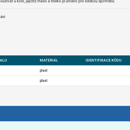
užívat u koní, jejichž maso a mléko je určeno pro lidskou spotřebu.
ání
ALU
MATERIÁL
IDENTIFIKACE KÓDU
plast
plast