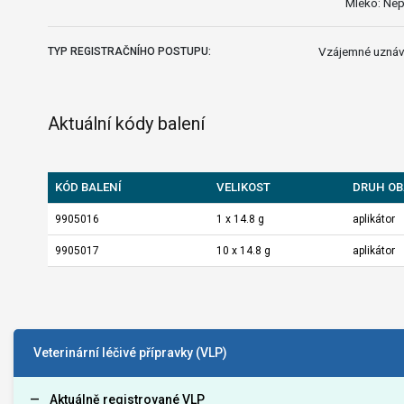
Mléko: Nepo
Vzájemné uznáv
TYP REGISTRAČNÍHO POSTUPU:
Aktuální kódy balení
KÓD BALENÍ
VELIKOST
DRUH OB
9905016
1 x 14.8 g
aplikátor
9905017
10 x 14.8 g
aplikátor
Veterinární léčivé přípravky (VLP)
Aktuálně registrované VLP