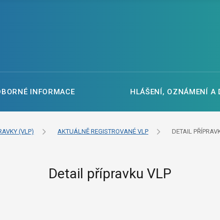
DBORNÉ INFORMACE
HLÁŠENÍ, OZNÁMENÍ A
RAVKY (VLP)
AKTUÁLNĚ REGISTROVANÉ VLP
DETAIL PŘÍPRAV
Detail přípravku VLP