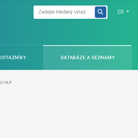
Zadejte hledaný výraz
Zvolte jazyk
CS
 DOTAZNÍKY
DATABÁZE A SEZNAMY
KU VLP