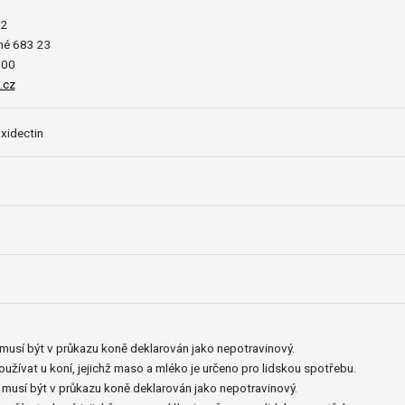
12
né 683 23
500
.cz
idectin
musí být v průkazu koně deklarován jako nepotravinový.
užívat u koní, jejichž maso a mléko je určeno pro lidskou spotřebu.
 musí být v průkazu koně deklarován jako nepotravinový.