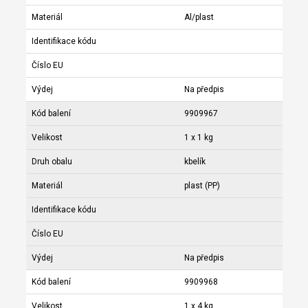
Materiál
Al/plast
Identifikace kódu
Číslo EU
Výdej
Na předpis
Kód balení
9909967
Velikost
1 x 1 kg
Druh obalu
kbelík
Materiál
plast (PP)
Identifikace kódu
Číslo EU
Výdej
Na předpis
Kód balení
9909968
Velikost
1 x 4 kg