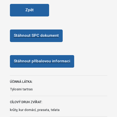
Zpět
Stáhnout SPC dokument
Stáhnout příbalovou informaci
ÚČINNÁ LÁTKA:
Tylosini tartras
CÍLOVÝ DRUH ZVÍŘAT:
krůty, kur domácí, prasata, telata