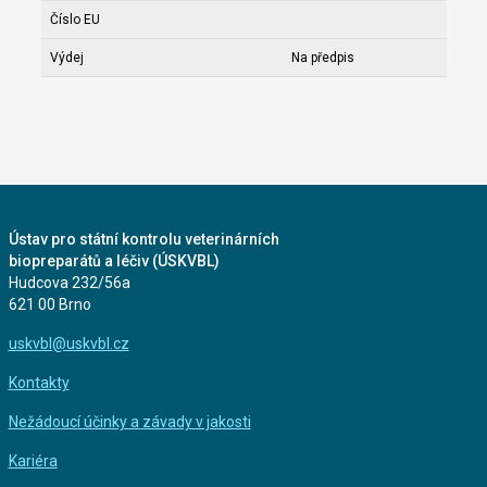
Číslo EU
Výdej
Na předpis
Ústav pro státní kontrolu veterinárních
biopreparátů a léčiv (ÚSKVBL)
Hudcova 232/56a
621 00 Brno
uskvbl@uskvbl.cz
Kontakty
Nežádoucí účinky a závady v jakosti
Kariéra