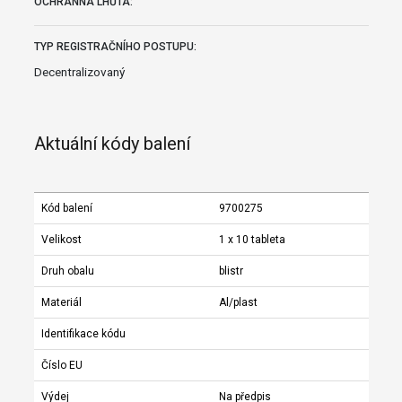
OCHRANNÁ LHŮTA:
TYP REGISTRAČNÍHO POSTUPU:
Decentralizovaný
Aktuální kódy balení
Kód balení
9700275
Velikost
1 x 10 tableta
Druh obalu
blistr
Materiál
Al/plast
Identifikace kódu
Číslo EU
Výdej
Na předpis