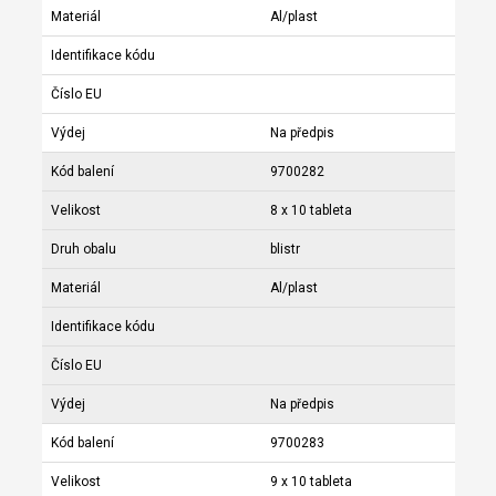
Materiál
Al/plast
Identifikace kódu
Číslo EU
Výdej
Na předpis
Kód balení
9700282
Velikost
8 x 10 tableta
Druh obalu
blistr
Materiál
Al/plast
Identifikace kódu
Číslo EU
Výdej
Na předpis
Kód balení
9700283
Velikost
9 x 10 tableta