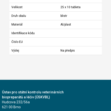
Velikost
25 x 10 tableta
Druh obalu
blistr
Materiál
Al/plast
Identifikace kódu
Číslo EU
Výdej
Na předpis
Ústav pro státní kontrolu veterinárních
biopreparátů a léčiv (ÚSKVBL)
Hudcova 232/56a
621 00 Brno