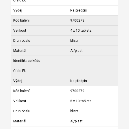
Číslo EU
Výdej
Na předpis
Kód balení
9700278
Velikost
4 x 10 tableta
Druh obalu
blistr
Materiál
Al/plast
Identifikace kódu
Číslo EU
Výdej
Na předpis
Kód balení
9700279
Velikost
5 x 10 tableta
Druh obalu
blistr
Materiál
Al/plast