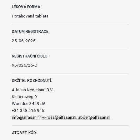
LÉKOVÁ FORMA:
Potahovaná tableta
DATUM REGISTRACE:
25. 06. 2025
REGISTRAČNÍ ČÍSLO:
96/026/25-C
DRŽITEL ROZHODNUTÍ:
Alfasan Nederland B.V.
Kuipersweg 9
Woerden 3449 JA
+31 348 416 945
info@alfasan.nl
HFrosa@alfasan.nl
,
aboer@alfasan.nl
ATC VET. KÓD: