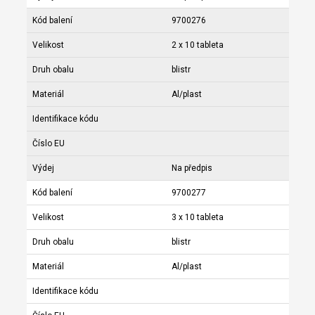
Kód balení
9700276
Velikost
2 x 10 tableta
Druh obalu
blistr
Materiál
Al/plast
Identifikace kódu
Číslo EU
Výdej
Na předpis
Kód balení
9700277
Velikost
3 x 10 tableta
Druh obalu
blistr
Materiál
Al/plast
Identifikace kódu