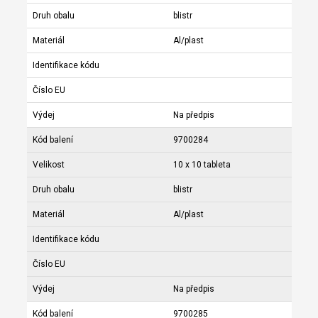
Druh obalu
blistr
Materiál
Al/plast
Identifikace kódu
Číslo EU
Výdej
Na předpis
Kód balení
9700284
Velikost
10 x 10 tableta
Druh obalu
blistr
Materiál
Al/plast
Identifikace kódu
Číslo EU
Výdej
Na předpis
Kód balení
9700285