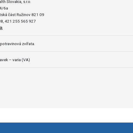
th Slovakia, s.r.o.
4/6a
stská část Ružinov 821 09
8, 421 255 565 927
sk
potravinová zvířata.
ravek – varia (VA)