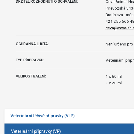
Ceva Animal Heal
DRŽITEL ROZHODNUTÍ O SCHVÁLENÍ:
Prievozská 543
Bratislava - mě
421 255 566 48
ceva@ceva-ah.
Není určeno pro 
OCHRANNÁ LHŮTA:
Veterinární příp
TYP PŘÍPRAVKU:
1 x 60 ml
VELIKOST BALENÍ:
1 x 20 ml
Veterinární léčivé přípravky (VLP)
Veterinární přípravky (VP)