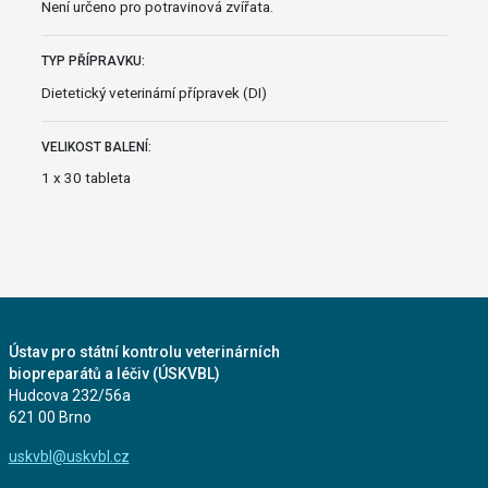
Není určeno pro potravinová zvířata.
TYP PŘÍPRAVKU:
Dietetický veterinární přípravek (DI)
VELIKOST BALENÍ:
1 x 30 tableta
Ústav pro státní kontrolu veterinárních
biopreparátů a léčiv (ÚSKVBL)
Hudcova 232/56a
621 00 Brno
uskvbl@uskvbl.cz