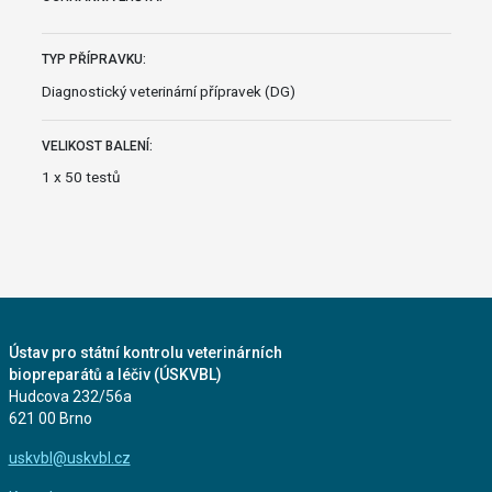
TYP PŘÍPRAVKU:
Diagnostický veterinární přípravek (DG)
VELIKOST BALENÍ:
1 x 50 testů
Ústav pro státní kontrolu veterinárních
biopreparátů a léčiv (ÚSKVBL)
Hudcova 232/56a
621 00 Brno
uskvbl@uskvbl.cz