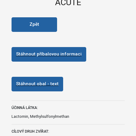
ACUTE
Zpět
Stáhnout příbalovou informaci
Stáhnout obal - text
ÚČINNÁ LÁTKA:
Lactomin, Methylsulfonylmethan
CÍLOVÝ DRUH ZVÍŘAT: