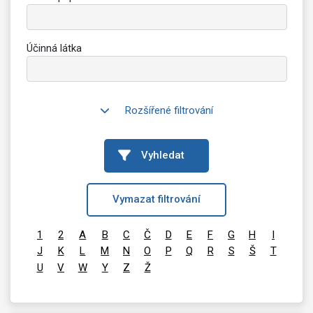
Účinná látka
Rozšířené filtrování
Vyhledat
Vymazat filtrování
1
2
A
B
C
Č
D
E
F
G
H
I
J
K
L
M
N
O
P
Q
R
S
Š
T
U
V
W
Y
Z
Ž