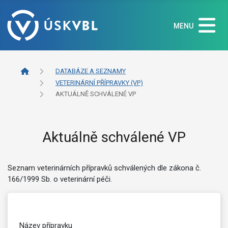
MENU
DATABÁZE A SEZNAMY
VETERINÁRNÍ PŘÍPRAVKY (VP)
AKTUÁLNĚ SCHVÁLENÉ VP
Aktuálně schválené VP
Seznam veterinárních přípravků schválených dle zákona č.
166/1999 Sb. o veterinární péči.
Název přípravku