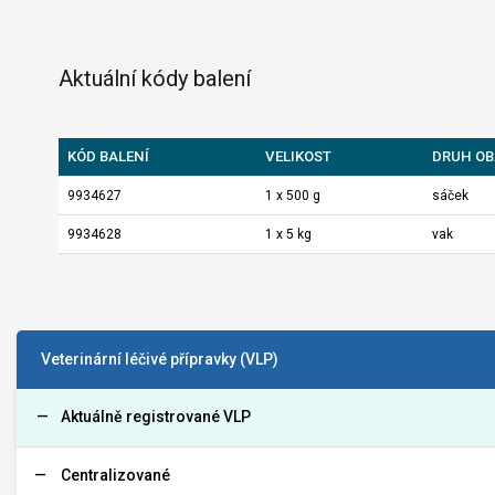
Aktuální kódy balení
KÓD BALENÍ
VELIKOST
DRUH OB
9934627
1 x 500 g
sáček
9934628
1 x 5 kg
vak
Veterinární léčivé přípravky (VLP)
Aktuálně registrované VLP
Centralizované