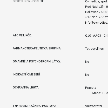
Cymedica, spol. s
DRŽITEL ROZHODNUTÍ:
Pod Nádražím 
Hořovice 268 0
+ 20 311 706 2
info@cymedica.
QJ01AA03 - Chlo
ATC VET. KÓD:
Tetracyclines
FARMAKOTERAPEUTICKÁ SKUPINA:
Ne
OMAMNÉ A PSYCHOTROPNÍ LÁTKY:
Ne
INDIKAČNÍ OMEZENÍ:
Prasata
OCHRANNÁ LHŮTA:
Maso: 10 d
Vnitrostátní
TYP REGISTRAČNÍHO POSTUPU: