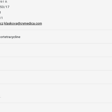
 r. o.
853/17
1
11
cz
klaskova@cymedica.com
rtetracycline
.