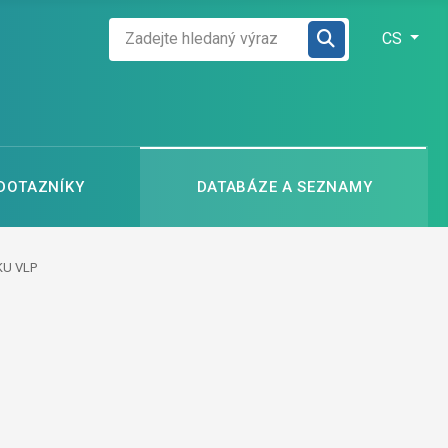
Zadejte hledaný výraz
Zvolte jazyk
CS
 DOTAZNÍKY
DATABÁZE A SEZNAMY
KU VLP