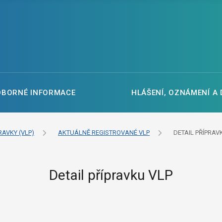
DBORNÉ INFORMACE
HLÁŠENÍ, OZNÁMENÍ A
RAVKY (VLP)
AKTUÁLNĚ REGISTROVANÉ VLP
DETAIL PŘÍPRAV
Detail přípravku VLP