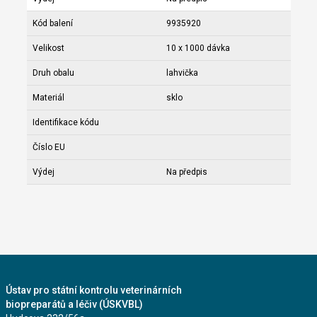
Kód balení
9935920
Velikost
10 x 1000 dávka
Druh obalu
lahvička
Materiál
sklo
Identifikace kódu
Číslo EU
Výdej
Na předpis
Ústav pro státní kontrolu veterinárních
biopreparátů a léčiv (ÚSKVBL)