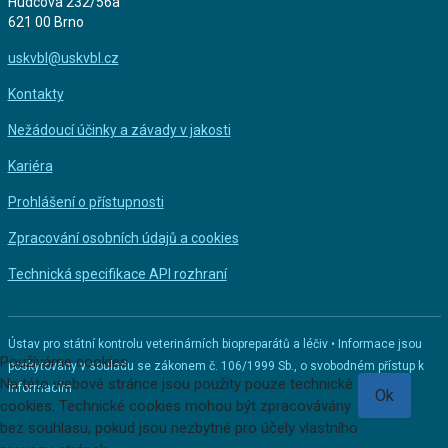
Hudcova 232/56a
621 00 Brno
uskvbl@uskvbl.cz
Kontakty
Nežádoucí účinky a závady v jakosti
Kariéra
Prohlášení o přístupnosti
Zpracování osobních údajů a cookies
Technická specifikace API rozhraní
Ústav pro státní kontrolu veterinárních biopreparátů a léčiv • Informace jsou
Používáme cookies
poskytovány v souladu se zákonem č. 106/1999 Sb., o svobodném přístup k
Na této webové stránce jsou použity pouze technické
informacím
Ok
cookies. Technické cookies mohou být zpracovávány
bez souhlasu, pokud jsou nezbytné pro účely vlastního