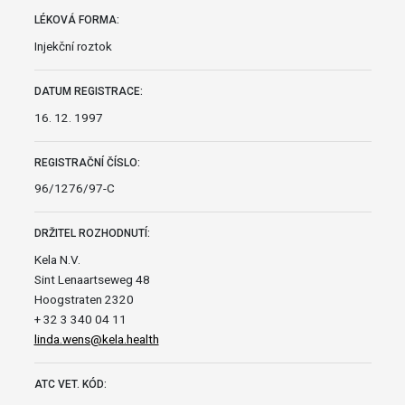
LÉKOVÁ FORMA:
Injekční roztok
DATUM REGISTRACE:
16. 12. 1997
REGISTRAČNÍ ČÍSLO:
96/1276/97-C
DRŽITEL ROZHODNUTÍ:
Kela N.V.
Sint Lenaartseweg 48
Hoogstraten 2320
+ 32 3 340 04 11
linda.wens@kela.health
ATC VET. KÓD: