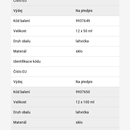
Číslo EU
Výdej
Na předpis
Kód balení
9937649
Velikost
12 x 50 ml
Druh obalu
lahvička
Materiál
sklo
Identifikace kódu
Číslo EU
Výdej
Na předpis
Kód balení
9937650
Velikost
12 x 100 ml
Druh obalu
lahvička
Materiál
sklo