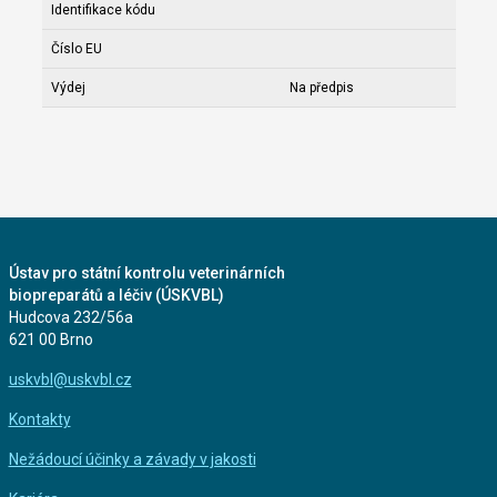
Identifikace kódu
Číslo EU
Výdej
Na předpis
Ústav pro státní kontrolu veterinárních
biopreparátů a léčiv (ÚSKVBL)
Hudcova 232/56a
621 00 Brno
uskvbl@uskvbl.cz
Kontakty
Nežádoucí účinky a závady v jakosti