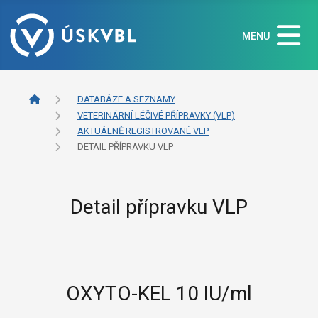
MENU
DATABÁZE A SEZNAMY
VETERINÁRNÍ LÉČIVÉ PŘÍPRAVKY (VLP)
AKTUÁLNĚ REGISTROVANÉ VLP
DETAIL PŘÍPRAVKU VLP
Detail přípravku VLP
OXYTO-KEL 10 IU/ml