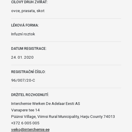
CÍLOVÝ DRUH ZVÍŘAT:
ovce, prasata, skot
LÉKOVÁ FORMA:
Infuzní roztok
DATUM REGISTRACE:
24. 01. 2020
REGISTRAČNÍ ČÍSLO:
96/007/20-C
DRŽITEL ROZHODNUTÍ:
Interchemie Werken De Adelaar Eesti AS
Vanapere tee 14
Püünsi Village, Viimsi Rural Municipality, Harju County 74013
+372 6 005 005
veiko@interchemie.ee