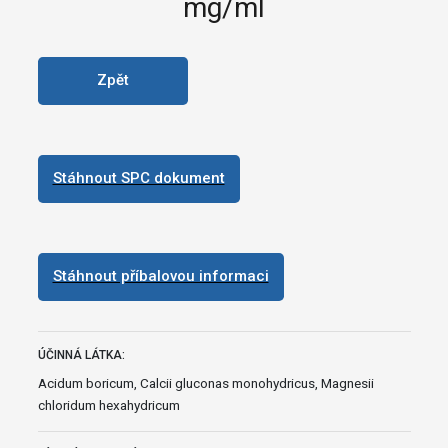
mg/ml
Zpět
Stáhnout SPC dokument
Stáhnout příbalovou informaci
ÚČINNÁ LÁTKA:
Acidum boricum, Calcii gluconas monohydricus, Magnesii
chloridum hexahydricum