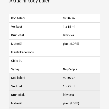
Aktuální kódy balení
Kód balení
9910796
Velikost
1 x 15 ml
Druh obalu
lahvička
Materiál
plast (LDPE)
Identifikace kódu
Číslo EU
Výdej
Na předpis
Kód balení
9910797
Velikost
1 x 25 ml
Druh obalu
lahvička
Materiál
plast (LDPE)