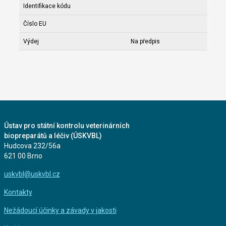
Identifikace kódu
Číslo EU
Výdej
Na předpis
Ústav pro státní kontrolu veterinárních
biopreparátů a léčiv (ÚSKVBL)
Hudcova 232/56a
621 00 Brno
uskvbl@uskvbl.cz
Kontakty
Nežádoucí účinky a závady v jakosti