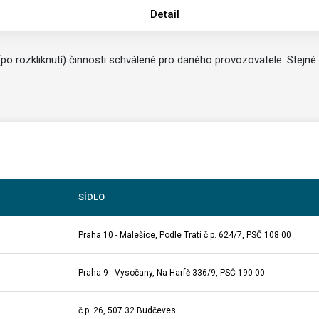
Detail
 rozkliknutí) činnosti schválené pro daného provozovatele. Stejné
SÍDLO
Praha 10 - Malešice, Podle Trati č.p. 624/7, PSČ 108 00
Praha 9 - Vysočany, Na Harfě 336/9, PSČ 190 00
č.p. 26, 507 32 Budčeves