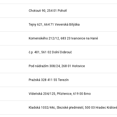
Chotouň 90, 254 01 Pohoří
Tejny 621, 664 71 Veverská Bítýška
Komenského 212/12, 683 23 Ivanovice na Hané
č.p. 401, 561 02 Dolní Dobrouč
Pod nádražím 308/24, 268 01 Hořovice
Pražská 328 411 55 Terezín
Vídeňská 204/125, Přízřenice, 619 00 Brno
Kladská 1032/44c, Slezské předměstí, 500 03 Hradec Králov