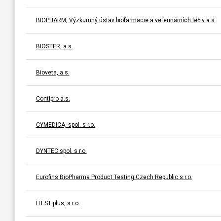
BIOPHARM, Výzkumný ústav biofarmacie a veterinárních léčiv a.s.
BIOSTER, a.s.
Bioveta, a.s.
Contipro a.s.
CYMEDICA, spol. s r.o.
DYNTEC spol. s r.o.
Eurofins BioPharma Product Testing Czech Republic s.r.o.
ITEST plus, s.r.o.