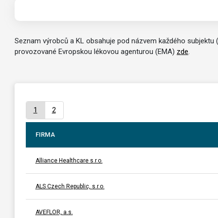
Seznam výrobců a KL obsahuje pod názvem každého subjektu (po
provozované Evropskou lékovou agenturou (EMA)
zde
.
1
2
FIRMA
Alliance Healthcare s.r.o.
ALS Czech Republic, s.r.o.
AVEFLOR, a.s.