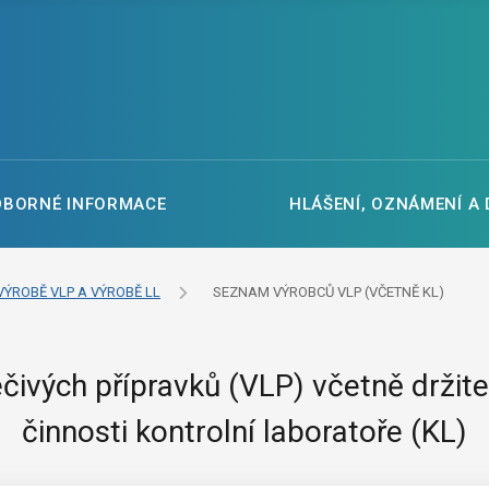
DBORNÉ INFORMACE
HLÁŠENÍ, OZNÁMENÍ A
VÝROBĚ VLP A VÝROBĚ LL
SEZNAM VÝROBCŮ VLP (VČETNĚ KL)
čivých přípravků (VLP) včetně držite
činnosti kontrolní laboratoře (KL)