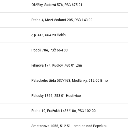
Okříšky, Sadová 576, PSČ 675 21
Praha 4, Mezi Vodami 205, PSČ 143 00
č.p. 416, 664 23 Čebín
Podolí 78e, PSČ 664 03
Filmová 174, Kudlov, 760 01 Zlín
Palackého třída 537/163, Medlánky, 612 00 Brno
Palouky 1366, 253 01 Hostivice
Praha 10, Pražská 1486/18c, PSČ 102 00
Smetanova 1058, 512 51 Lomnice nad Popelkou