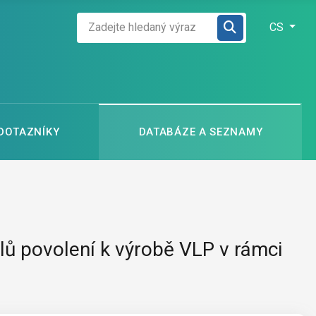
Zadejte hledaný výraz
Zvolte jazyk
CS
 DOTAZNÍKY
DATABÁZE A SEZNAMY
lů povolení k výrobě VLP v rámci