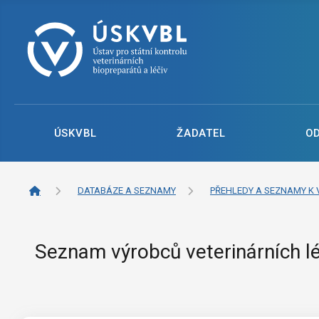
ÚSKVBL
ŽADATEL
O
DATABÁZE A SEZNAMY
PŘEHLEDY A SEZNAMY K 
Seznam výrobců veterinárních lé