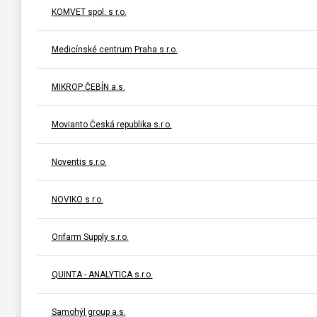
KOMVET spol. s r.o.
Medicínské centrum Praha s.r.o.
MIKROP ČEBÍN a.s.
Movianto Česká republika s.r.o.
Noventis s.r.o.
NOVIKO s.r.o.
Orifarm Supply s.r.o.
QUINTA - ANALYTICA s.r.o.
Samohýl group a.s.