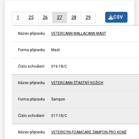
CSV
1
25
26
27
28
29
Název přípravku
VETERCANN MALLACANN MAST
Forma přípravku
Mast
Číslo schválení
016-18/C
Název přípravku
VETERCANN ŠŤASTNÝ KOŽICH
Forma přípravku
Šampon
Číslo schválení
017-18/C
Název přípravku
VETERICYN FOAMCARE ŠAMPON PRO KONĚ