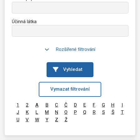
Účinná látka
Rozšířené filtrování
Vyhledat
Vymazat filtrování
1
2
A
B
C
Č
D
E
F
G
H
I
J
K
L
M
N
O
P
Q
R
S
Š
T
U
V
W
Y
Z
Ž