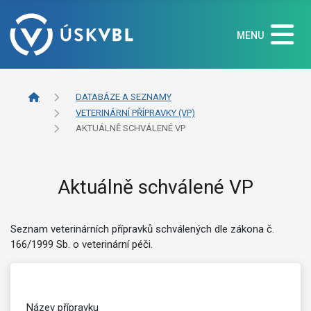
MENU
DATABÁZE A SEZNAMY
VETERINÁRNÍ PŘÍPRAVKY (VP)
AKTUÁLNĚ SCHVÁLENÉ VP
Aktuálně schválené VP
Seznam veterinárních přípravků schválených dle zákona č.
166/1999 Sb. o veterinární péči.
Název přípravku