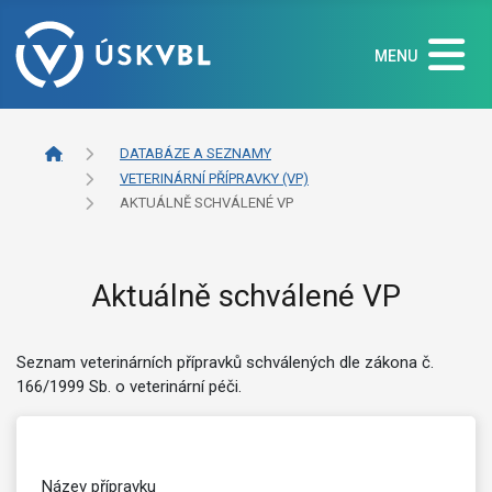
MENU
DATABÁZE A SEZNAMY
VETERINÁRNÍ PŘÍPRAVKY (VP)
AKTUÁLNĚ SCHVÁLENÉ VP
Aktuálně schválené VP
Seznam veterinárních přípravků schválených dle zákona č.
166/1999 Sb. o veterinární péči.
Název přípravku