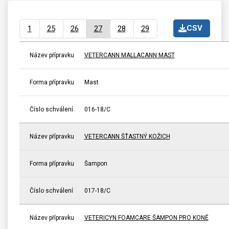
CSV
1
25
26
27
28
29
Název přípravku
VETERCANN MALLACANN MAST
Forma přípravku
Mast
Číslo schválení
016-18/C
Název přípravku
VETERCANN ŠŤASTNÝ KOŽICH
Forma přípravku
Šampon
Číslo schválení
017-18/C
Název přípravku
VETERICYN FOAMCARE ŠAMPON PRO KONĚ