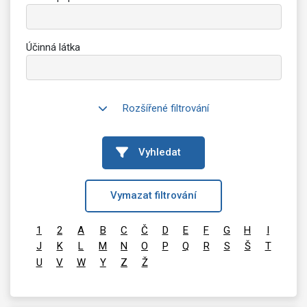
Účinná látka
Rozšířené filtrování
Vyhledat
Vymazat filtrování
1
2
A
B
C
Č
D
E
F
G
H
I
J
K
L
M
N
O
P
Q
R
S
Š
T
U
V
W
Y
Z
Ž