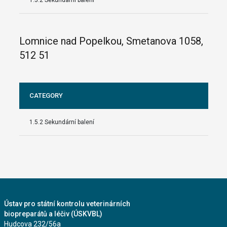
1.5.2 Sekundární balení
Lomnice nad Popelkou, Smetanova 1058,
512 51
CATEGORY
1.5.2 Sekundární balení
Ústav pro státní kontrolu veterinárních
biopreparátů a léčiv (ÚSKVBL)
Hudcova 232/56a