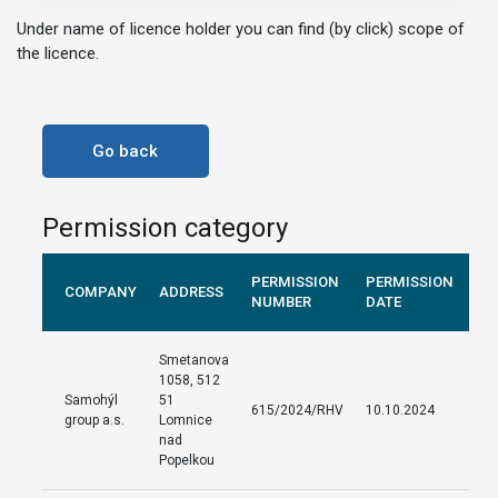
Under name of licence holder you can find (by click) scope of
the licence.
Go back
Permission category
PERMISSION
PERMISSION
COMPANY
ADDRESS
NUMBER
DATE
Smetanova
1058, 512
Samohýl
51
615/2024/RHV
10.10.2024
group a.s.
Lomnice
nad
Popelkou