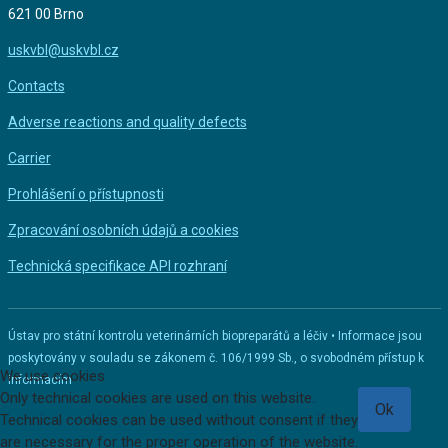
621 00 Brno
uskvbl@uskvbl.cz
Contacts
Adverse reactions and quality defects
Carrier
Prohlášení o přístupnosti
Zpracování osobních údajů a cookies
Technická specifikace API rozhraní
Ústav pro státní kontrolu veterinárních biopreparátů a léčiv • Informace jsou
poskytovány v souladu se zákonem č. 106/1999 Sb., o svobodném přístup k
We use cookies
informacím
Only technical cookies are used on this website.
Ok
Technical cookies can be used without consent if they
are necessary for the proper operation of the website.