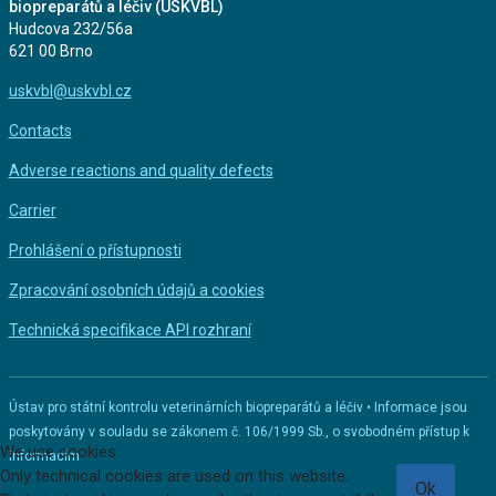
biopreparátů a léčiv (ÚSKVBL)
Hudcova 232/56a
621 00 Brno
uskvbl@uskvbl.cz
Contacts
Adverse reactions and quality defects
Carrier
Prohlášení o přístupnosti
Zpracování osobních údajů a cookies
Technická specifikace API rozhraní
Ústav pro státní kontrolu veterinárních biopreparátů a léčiv • Informace jsou
poskytovány v souladu se zákonem č. 106/1999 Sb., o svobodném přístup k
We use cookies
informacím
Only technical cookies are used on this website.
Ok