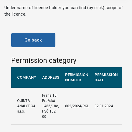
Under name of licence holder you can find (by click) scope of
the licence.
Go back
Permission category
PERMISSION
PERMISSION
COMPANY
ADDRESS
NUMBER
DATE
Praha 10,
QUINTA -
Pražská
ANALYTICA
1486/18c,
602/2024/RKL
02.01.2024
s.r.o.
PSČ 102
00