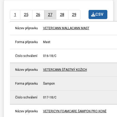
CSV
1
25
26
27
28
29
Název přípravku
VETERCANN MALLACANN MAST
Forma přípravku
Mast
Číslo schválení
016-18/C
Název přípravku
VETERCANN ŠŤASTNÝ KOŽICH
Forma přípravku
Šampon
Číslo schválení
017-18/C
Název přípravku
VETERICYN FOAMCARE ŠAMPON PRO KONĚ