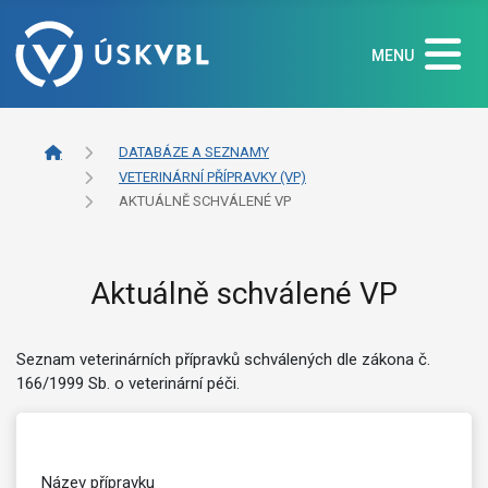
MENU
DATABÁZE A SEZNAMY
VETERINÁRNÍ PŘÍPRAVKY (VP)
AKTUÁLNĚ SCHVÁLENÉ VP
Aktuálně schválené VP
Seznam veterinárních přípravků schválených dle zákona č.
166/1999 Sb. o veterinární péči.
Název přípravku