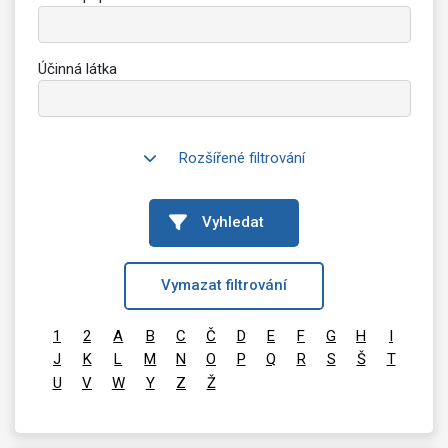
Účinná látka
Rozšířené filtrování
Vyhledat
Vymazat filtrování
1
2
A
B
C
Č
D
E
F
G
H
I
J
K
L
M
N
O
P
Q
R
S
Š
T
U
V
W
Y
Z
Ž