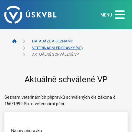
MENU
DATABÁZE A SEZNAMY
VETERINÁRNÍ PŘÍPRAVKY (VP)
AKTUÁLNĚ SCHVÁLENÉ VP
Aktuálně schválené VP
Seznam veterinárních přípravků schválených dle zákona č.
166/1999 Sb. o veterinární péči.
Název přípravku