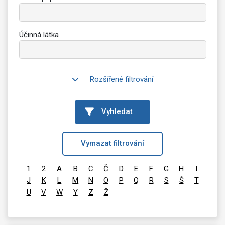
Účinná látka
Rozšířené filtrování
Vyhledat
Vymazat filtrování
1
2
A
B
C
Č
D
E
F
G
H
I
J
K
L
M
N
O
P
Q
R
S
Š
T
U
V
W
Y
Z
Ž