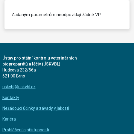
Zadaným parametrům neodpovídají žádné VP
Ústav pro státní kontrolu veterinárních
biopreparátů a léčiv (ÚSKVBL)
Hudcova 232/56a
621 00 Brno
uskvbl@uskvbl.cz
Kontakty
Nežádoucí účinky a závady v jakosti
Kariéra
Prohlášení o přístupnosti