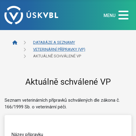
MENU
DATABÁZE A SEZNAMY
VETERINÁRNÍ PŘÍPRAVKY (VP)
AKTUÁLNĚ SCHVÁLENÉ VP
Aktuálně schválené VP
Seznam veterinárních přípravků schválených dle zákona č.
166/1999 Sb. o veterinární péči.
Název přípravku