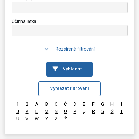
Účinná látka
Rozšířené filtrování
Vyhledat
Vymazat filtrování
1
2
A
B
C
Č
D
E
F
G
H
I
J
K
L
M
N
O
P
Q
R
S
Š
T
U
V
W
Y
Z
Ž