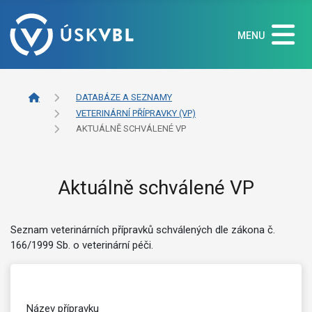
MENU
DATABÁZE A SEZNAMY
VETERINÁRNÍ PŘÍPRAVKY (VP)
AKTUÁLNĚ SCHVÁLENÉ VP
Aktuálně schválené VP
Seznam veterinárních přípravků schválených dle zákona č.
166/1999 Sb. o veterinární péči.
Název přípravku