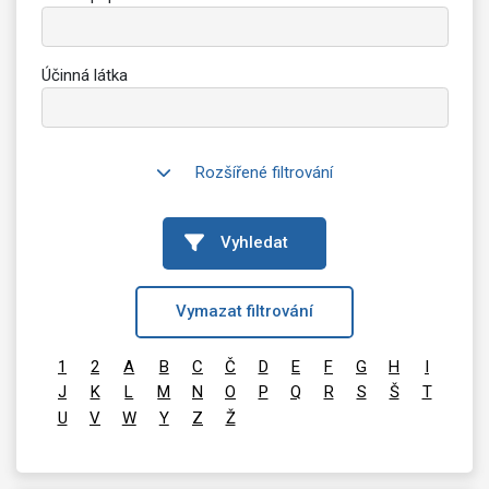
Účinná látka
Rozšířené filtrování
Vyhledat
Vymazat filtrování
1
2
A
B
C
Č
D
E
F
G
H
I
J
K
L
M
N
O
P
Q
R
S
Š
T
U
V
W
Y
Z
Ž