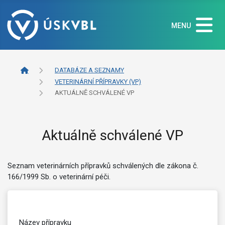
MENU
DATABÁZE A SEZNAMY
VETERINÁRNÍ PŘÍPRAVKY (VP)
AKTUÁLNĚ SCHVÁLENÉ VP
Aktuálně schválené VP
Seznam veterinárních přípravků schválených dle zákona č.
166/1999 Sb. o veterinární péči.
Název přípravku