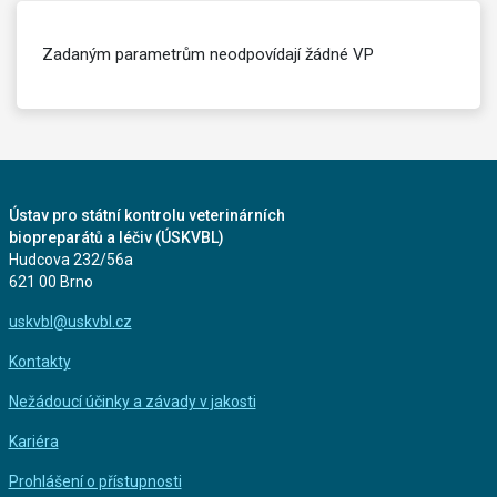
Zadaným parametrům neodpovídají žádné VP
Ústav pro státní kontrolu veterinárních
biopreparátů a léčiv (ÚSKVBL)
Hudcova 232/56a
621 00 Brno
uskvbl@uskvbl.cz
Kontakty
Nežádoucí účinky a závady v jakosti
Kariéra
Prohlášení o přístupnosti