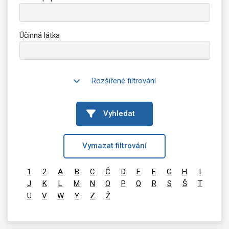
Účinná látka
Rozšířené filtrování
Vyhledat
Vymazat filtrování
1
2
A
B
C
Č
D
E
F
G
H
I
J
K
L
M
N
O
P
Q
R
S
Š
T
U
V
W
Y
Z
Ž