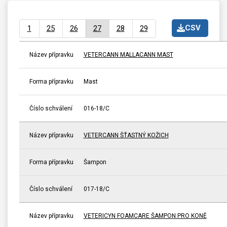
CSV
1
25
26
27
28
29
Název přípravku
VETERCANN MALLACANN MAST
Forma přípravku
Mast
Číslo schválení
016-18/C
Název přípravku
VETERCANN ŠŤASTNÝ KOŽICH
Forma přípravku
Šampon
Číslo schválení
017-18/C
Název přípravku
VETERICYN FOAMCARE ŠAMPON PRO KONĚ