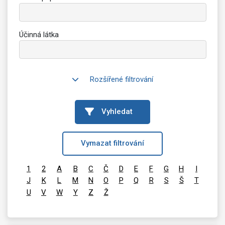
Účinná látka
Rozšířené filtrování
Vyhledat
Vymazat filtrování
1
2
A
B
C
Č
D
E
F
G
H
I
J
K
L
M
N
O
P
Q
R
S
Š
T
U
V
W
Y
Z
Ž