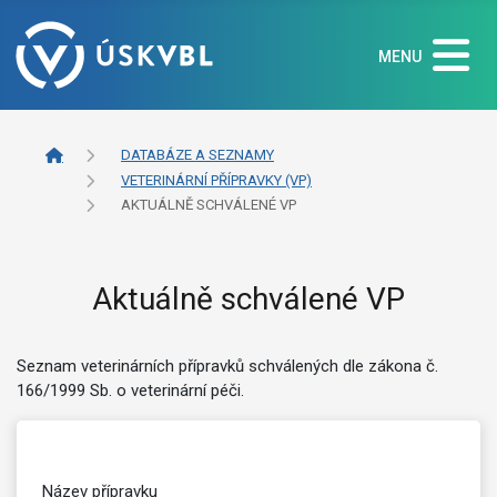
MENU
DATABÁZE A SEZNAMY
VETERINÁRNÍ PŘÍPRAVKY (VP)
AKTUÁLNĚ SCHVÁLENÉ VP
Aktuálně schválené VP
Seznam veterinárních přípravků schválených dle zákona č.
166/1999 Sb. o veterinární péči.
Název přípravku