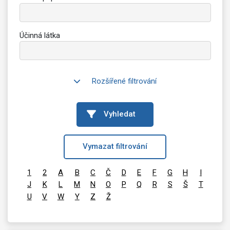
Účinná látka
Rozšířené filtrování
Vyhledat
Vymazat filtrování
1
2
A
B
C
Č
D
E
F
G
H
I
J
K
L
M
N
O
P
Q
R
S
Š
T
U
V
W
Y
Z
Ž