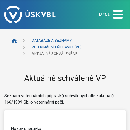
MENU
DATABÁZE A SEZNAMY
VETERINÁRNÍ PŘÍPRAVKY (VP)
AKTUÁLNĚ SCHVÁLENÉ VP
Aktuálně schválené VP
Seznam veterinárních přípravků schválených dle zákona č.
166/1999 Sb. o veterinární péči.
Název přípravku