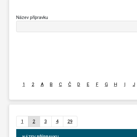
Název přípravku
1
2
A
B
C
Č
D
E
F
G
H
I
J
1
2
3
4
29
NÁZEV PŘÍPRAVKU