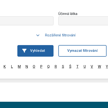
Účinná látka
Rozšířené filtrování
Vyhledat
Vymazat filtrování
K
L
M
N
O
P
Q
R
S
Š
T
U
V
W
Y