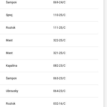
Šampon
069-24/C
Sprej
110-25/C
Roztok
111-25/C
Mast
322-25/C
Mast
321-25/C
Kapalina
082-23/C
Šampon
063-23/C
Ubrousky
064-23/C
Roztok
032-16/C