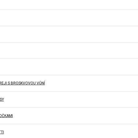
REJI S BROSKVOVOU VŮNÍ
SY
LOČKAMI
TI