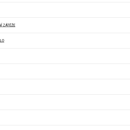
Í ZÁTĚŽE
SLO