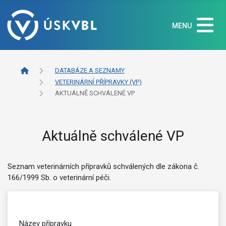
MENU
DATABÁZE A SEZNAMY
VETERINÁRNÍ PŘÍPRAVKY (VP)
AKTUÁLNĚ SCHVÁLENÉ VP
Aktuálně schválené VP
Seznam veterinárních přípravků schválených dle zákona č.
166/1999 Sb. o veterinární péči.
Název přípravku