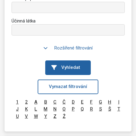
Účinná látka
Rozšířené filtrování
Vyhledat
Vymazat filtrování
1
2
A
B
C
Č
D
E
F
G
H
I
J
K
L
M
N
O
P
Q
R
S
Š
T
U
V
W
Y
Z
Ž