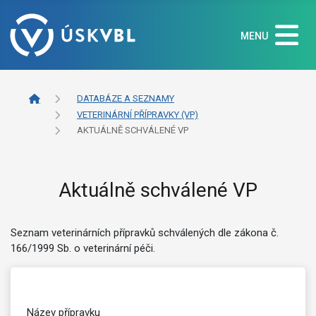
MENU
DATABÁZE A SEZNAMY
VETERINÁRNÍ PŘÍPRAVKY (VP)
AKTUÁLNĚ SCHVÁLENÉ VP
Aktuálně schválené VP
Seznam veterinárních přípravků schválených dle zákona č.
166/1999 Sb. o veterinární péči.
Název přípravku