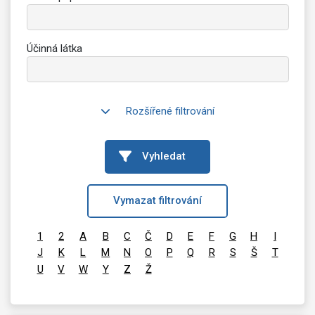
Účinná látka
Rozšířené filtrování
Vyhledat
Vymazat filtrování
1
2
A
B
C
Č
D
E
F
G
H
I
J
K
L
M
N
O
P
Q
R
S
Š
T
U
V
W
Y
Z
Ž