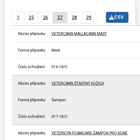
CSV
1
25
26
27
28
29
Název přípravku
VETERCANN MALLACANN MAST
Forma přípravku
Mast
Číslo schválení
016-18/C
Název přípravku
VETERCANN ŠŤASTNÝ KOŽICH
Forma přípravku
Šampon
Číslo schválení
017-18/C
Název přípravku
VETERICYN FOAMCARE ŠAMPON PRO KONĚ