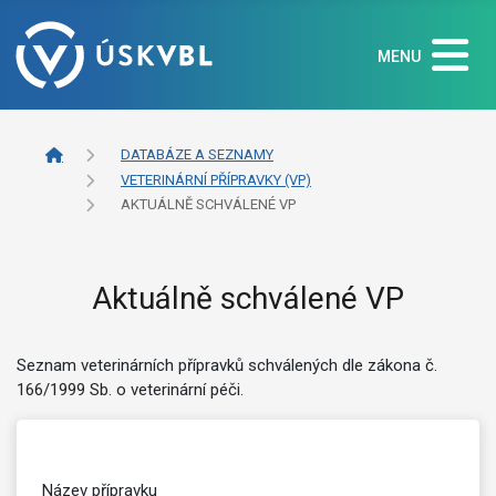
MENU
DATABÁZE A SEZNAMY
VETERINÁRNÍ PŘÍPRAVKY (VP)
AKTUÁLNĚ SCHVÁLENÉ VP
Aktuálně schválené VP
Seznam veterinárních přípravků schválených dle zákona č.
166/1999 Sb. o veterinární péči.
Název přípravku