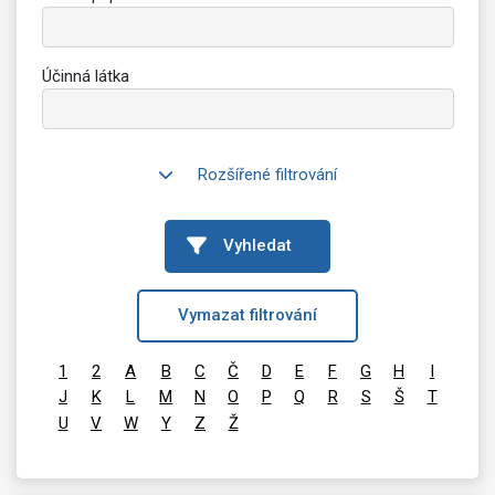
Účinná látka
Rozšířené filtrování
Vyhledat
Vymazat filtrování
1
2
A
B
C
Č
D
E
F
G
H
I
J
K
L
M
N
O
P
Q
R
S
Š
T
U
V
W
Y
Z
Ž