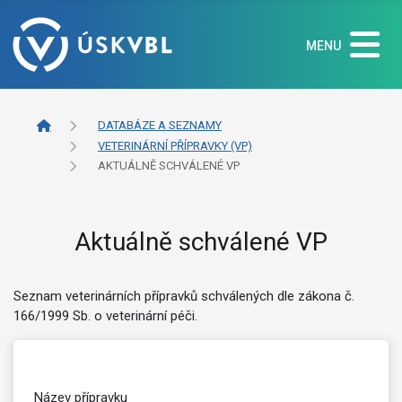
MENU
DATABÁZE A SEZNAMY
VETERINÁRNÍ PŘÍPRAVKY (VP)
AKTUÁLNĚ SCHVÁLENÉ VP
Aktuálně schválené VP
Seznam veterinárních přípravků schválených dle zákona č.
166/1999 Sb. o veterinární péči.
Název přípravku