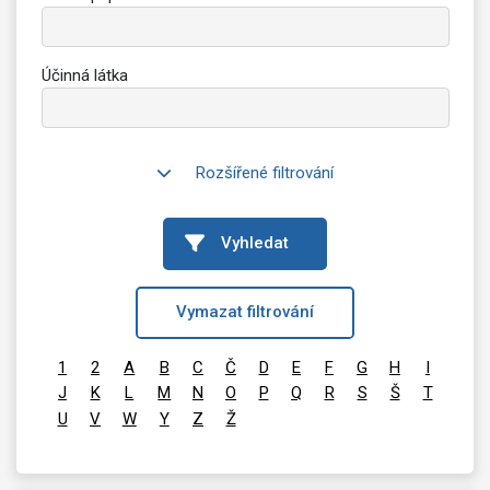
Účinná látka
Rozšířené filtrování
Vyhledat
Vymazat filtrování
1
2
A
B
C
Č
D
E
F
G
H
I
J
K
L
M
N
O
P
Q
R
S
Š
T
U
V
W
Y
Z
Ž