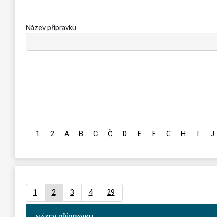
Název přípravku
1
2
A
B
C
Č
D
E
F
G
H
I
J
1
2
3
4
29
NÁZEV PŘÍPRAVKU