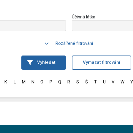
Účinná látka
Rozšířené filtrování
Vyhledat
Vymazat filtrování
K
L
M
N
O
P
Q
R
S
Š
T
U
V
W
Y