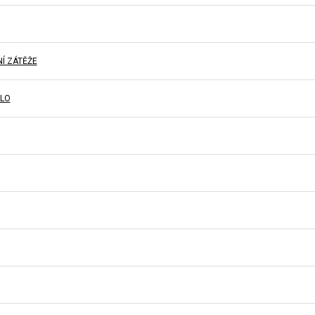
Í ZÁTĚŽE
SLO