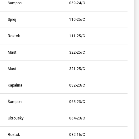
Šampon
069-24/C
Sprej
110-25/C
Roztok
111-25/C
Mast
322-25/C
Mast
321-25/C
Kapalina
082-23/C
Šampon
063-23/C
Ubrousky
064-23/C
Roztok
032-16/C