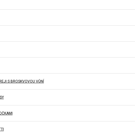
REJI S BROSKVOVOU VŮNÍ
SY
LOČKAMI
TI