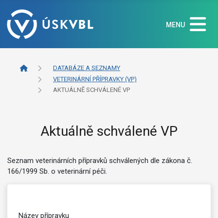
MENU
DATABÁZE A SEZNAMY
VETERINÁRNÍ PŘÍPRAVKY (VP)
AKTUÁLNĚ SCHVÁLENÉ VP
Aktuálně schválené VP
Seznam veterinárních přípravků schválených dle zákona č.
166/1999 Sb. o veterinární péči.
Název přípravku