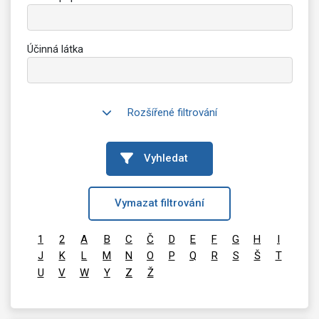
Účinná látka
Rozšířené filtrování
Vyhledat
Vymazat filtrování
1
2
A
B
C
Č
D
E
F
G
H
I
J
K
L
M
N
O
P
Q
R
S
Š
T
U
V
W
Y
Z
Ž