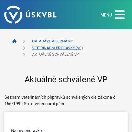
MENU
DATABÁZE A SEZNAMY
VETERINÁRNÍ PŘÍPRAVKY (VP)
AKTUÁLNĚ SCHVÁLENÉ VP
Aktuálně schválené VP
Seznam veterinárních přípravků schválených dle zákona č.
166/1999 Sb. o veterinární péči.
Název přípravku