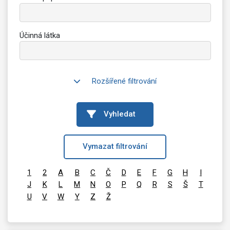
Účinná látka
Rozšířené filtrování
Vyhledat
Vymazat filtrování
1
2
A
B
C
Č
D
E
F
G
H
I
J
K
L
M
N
O
P
Q
R
S
Š
T
U
V
W
Y
Z
Ž